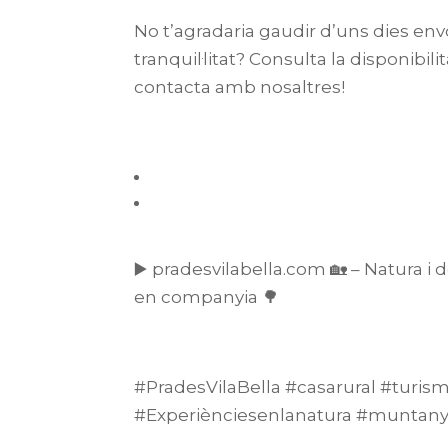
No t’agradaria gaudir d’uns dies env
tranquil·litat? Consulta la disponibili
contacta amb nosaltres!
▶️ pradesvilabella.com 🏡 – Natura i
en companyia 🌳
#PradesVilaBella #casarural #turis
#Experiènciesenlanatura #muntan