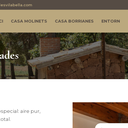
esvilabella.com
CI
CASA MOLINETS
CASA BORRIANES
ENTORN
ades
special: aire pur,
otal.