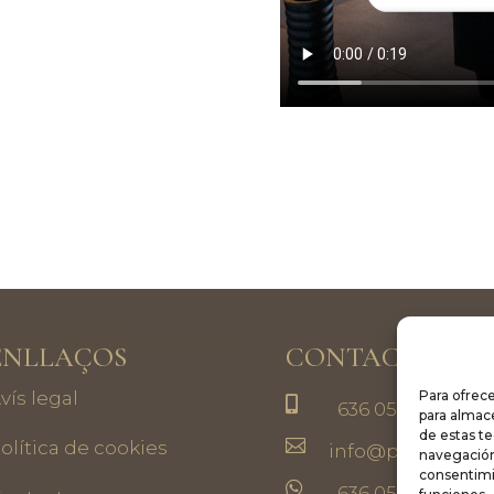
ENLLAÇOS
CONTACTE
Para ofrece
vís legal

636 053 788 - 626
para almace
de estas t

olítica de cookies
info@pradesvila
navegación 
consentimi

636 053 788