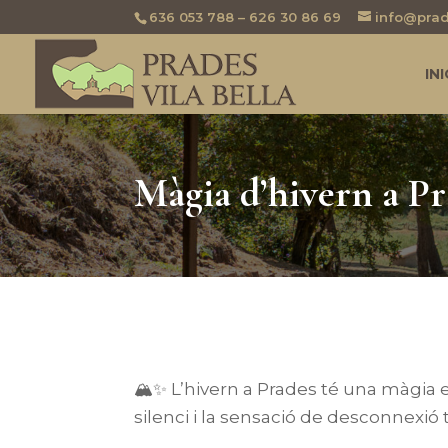
636 053 788 – 626 30 86 69
info@prad
INI
Màgia d’hivern a Pr
🏔️✨ L’hivern a Prades té una màgia e
silenci i la sensació de desconnexió t