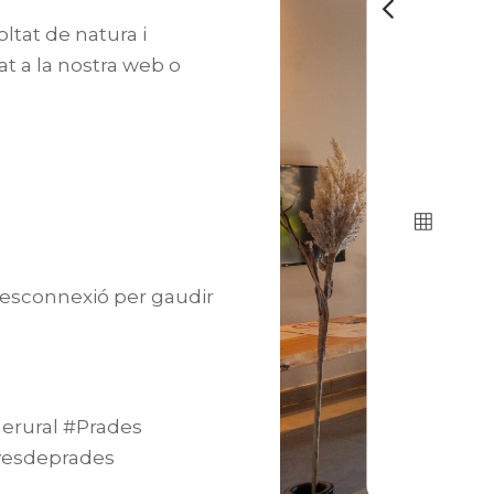
oltat de
natura i
tat a la nostra web o
 desconnexió per gaudir
merural #Prades
yesdeprades