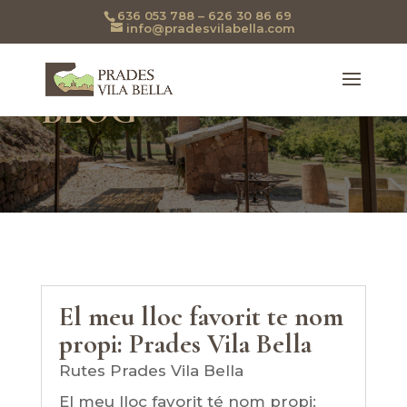
636 053 788 – 626 30 86 69
info@pradesvilabella.com
BLOG
El meu lloc favorit te nom
propi: Prades Vila Bella
Rutes Prades Vila Bella
El meu lloc favorit té nom propi: