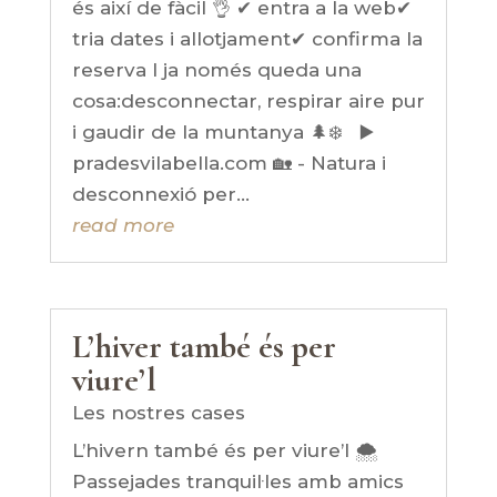
és així de fàcil 👌 ✔ entra a la web✔
tria dates i allotjament✔ confirma la
reserva I ja només queda una
cosa:desconnectar, respirar aire pur
i gaudir de la muntanya 🌲❄️ ▶️
pradesvilabella.com 🏡 - Natura i
desconnexió per...
read more
L’hiver també és per
viure’l
Les nostres cases
L’hivern també és per viure’l 🌨️
Passejades tranquil·les amb amics