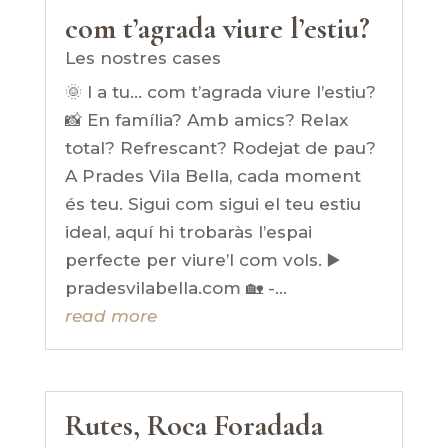
com t’agrada viure l’estiu?
Les nostres cases
🌞 I a tu… com t’agrada viure l’estiu?
📸 En família? Amb amics? Relax
total? Refrescant? Rodejat de pau?
A Prades Vila Bella, cada moment
és teu. Sigui com sigui el teu estiu
ideal, aquí hi trobaràs l’espai
perfecte per viure’l com vols. ▶️
pradesvilabella.com 🏡 -...
read more
Rutes, Roca Foradada