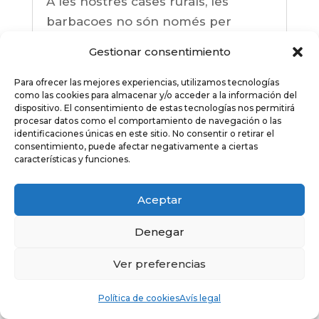
A les nostres cases rurals, les
barbacoes no són només per
cuinar: són per compartir riures,
Gestionar consentimiento
històries i moments que s’allarguen
fins al capvespre. 🍖🔥 Amics, natura
Para ofrecer las mejores experiencias, utilizamos tecnologías
como las cookies para almacenar y/o acceder a la información del
i bon menjar: la combinació
dispositivo. El consentimiento de estas tecnologías nos permitirá
perfecta per desconnectar i gaudir.
procesar datos como el comportamiento de navegación o las
identificaciones únicas en este sitio. No consentir o retirar el
Reserva la teva escapada i fes de
consentimiento, puede afectar negativamente a ciertas
características y funciones.
la...
read more
Aceptar
Denegar
Les nostres cases: Casa
Ver preferencias
Borrianes
Política de cookies
Avís legal
Les nostres cases