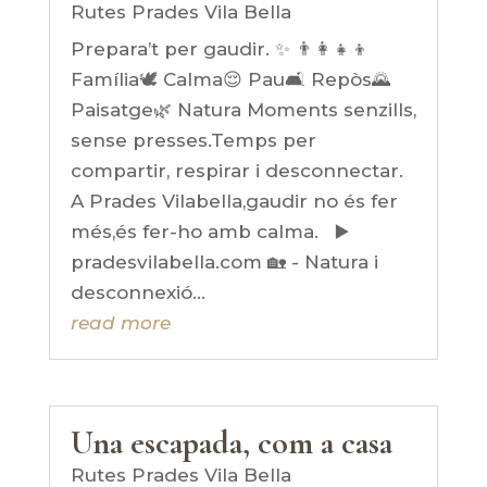
Rutes Prades Vila Bella
Prepara’t per gaudir. ✨ 👨‍👩‍👧‍👦
Família🕊️ Calma😌 Pau🛋️ Repòs🌄
Paisatge🌿 Natura Moments senzills,
sense presses.Temps per
compartir, respirar i desconnectar.
A Prades Vilabella,gaudir no és fer
més,és fer-ho amb calma. ▶️
pradesvilabella.com 🏡 - Natura i
desconnexió...
read more
Una escapada, com a casa
Rutes Prades Vila Bella