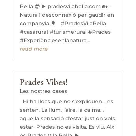
Bella 😎 ▶️ pradesvilabella.com 🏡 -
Natura i desconnexió per gaudir en
companyia 🌳 #PradesVilaBella
#casarural #turismerural #Prades
#Experiènciesenlanatura...
read more
Prades Vibes!
Les nostres cases
Hi ha llocs que no s’expliquen… es
senten. La llum, l’aire, la calma… i
aquella sensació d’estar just on vols
estar. Prades no es visita. Es viu. Així
és Prades Vila Bella. ▶️