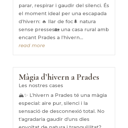
parar, respirar i gaudir del silenci. És
el moment ideal per una escapada
d’hivern: 🔥 llar de foc🌲 natura
sense presses🏡 una casa rural amb
encant Prades a l’hivern...
read more
Màgia d’hivern a Prades
Les nostres cases
🏔️✨ L’hivern a Prades té una màgia
especial: aire pur, silenci i la
sensació de desconnexió total. No
t’agradaria gaudir d’uns dies
envoltat de natura i tranquil·litat?