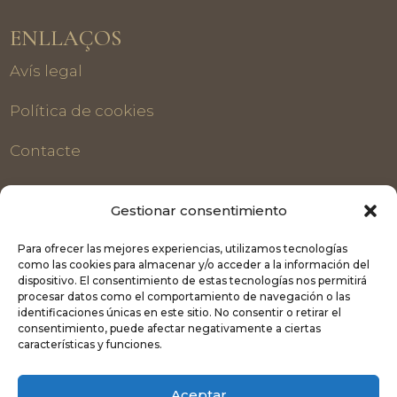
ENLLAÇOS
Avís legal
Política de cookies
Contacte
CONTACTE
Gestionar consentimiento

636 053 788 - 626 30 86 69
Para ofrecer las mejores experiencias, utilizamos tecnologías
como las cookies para almacenar y/o acceder a la información del

info@pradesvilabella.com
dispositivo. El consentimiento de estas tecnologías nos permitirá
procesar datos como el comportamiento de navegación o las

636 053 788
identificaciones únicas en este sitio. No consentir o retirar el
consentimiento, puede afectar negativamente a ciertas
Carretera de Albarca S/N - Prades

características y funciones.
(Tarragona)
Aceptar