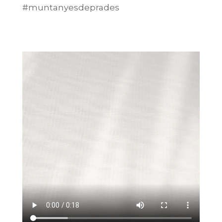
#muntanyesdeprades