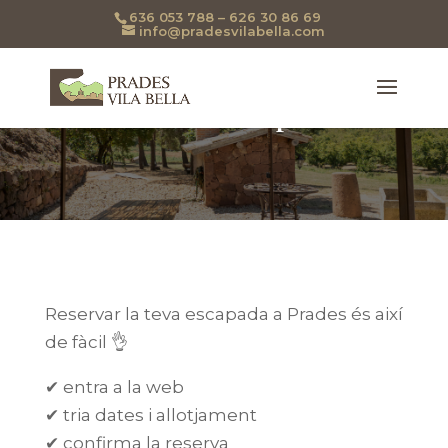
636 053 788 – 626 30 86 69
info@pradesvilabella.com
Reserva la teva escapada
Reservar la teva escapada a Prades és així
de fàcil 👌
✔ entra a la web
✔ tria dates i allotjament
✔ confirma la reserva