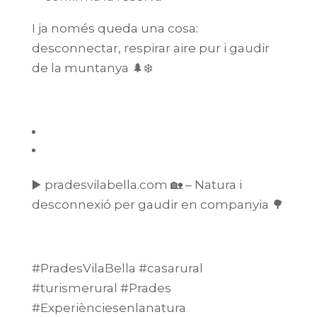
I ja només queda una cosa:
desconnectar, respirar aire pur i gaudir
de la muntanya 🌲❄️
▶️ pradesvilabella.com 🏡 – Natura i
desconnexió per gaudir en companyia 🌳
#PradesVilaBella #casarural
#turismerural #Prades
#Experiènciesenlanatura