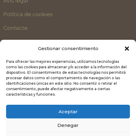
Avís legal
Política de cookies
Contacte
CONTACTE
Gestionar consentimiento

636 053 788 - 626 30 86 69
Para ofrecer las mejores experiencias, utilizamos tecnologías
como las cookies para almacenar y/o acceder a la información del

info@pradesvilabella.com
dispositivo. El consentimiento de estas tecnologías nos permitirá
procesar datos como el comportamiento de navegación o las

636 053 788
identificaciones únicas en este sitio. No consentir o retirar el
consentimiento, puede afectar negativamente a ciertas
Carretera de Albarca S/N - Prades

características y funciones.
(Tarragona)
Aceptar
SEGUEIX-NOS
Denegar